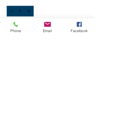
Antal
*
Lägg i Kundvagn
Phone
Email
Facebook
2-färgade nät förhöjer arenan ordentligt
4 mm tråd
12 cm maska