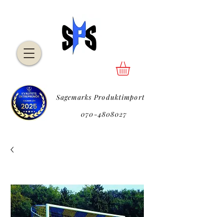
Sagemarks Produktimport
P
070-4808027
P