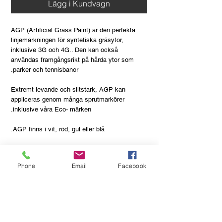
Lägg i Kundvagn
AGP (Artificial Grass Paint) är den perfekta
linjemärkningen för syntetiska gräsytor,
inklusive 3G och 4G.. Den kan också
användas framgångsrikt på hårda ytor som
parker och tennisbanor.
Extremt levande och slitstark, AGP kan
appliceras genom många sprutmarkörer
inklusive våra Eco- märken.
AGP finns i vit, röd, gul eller blå.
Applicera AGP vid temperaturer över 10oC, se
till att mattan redan har borstats (om
Phone
Email
Facebook
gummikorr) och är helt torr. Låt färgen torka i
många timmar före användning. AGP bör inte
appliceras på nya mattor förrän minst 3
månader efter installationen på grund av den
skyddande vattenbeständiga beläggningen som
används på "gräset".