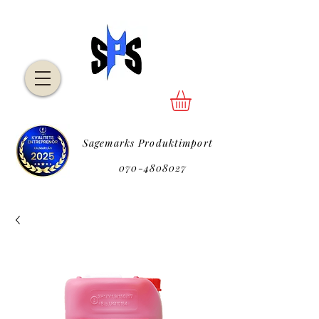
Sagemarks Produktimport
P
070-4808027
P