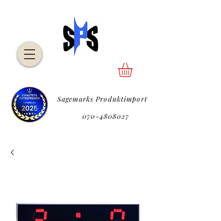
Sagemarks Produktimport
P
070-4808027
P