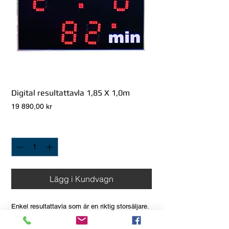
Digital resultattavla 1,85 X 1,0m
Pris
19 890,00 kr
Antal
*
Lägg i Kundvagn
Enkel resultattavla som är en riktig storsäljare.
BxH 1850x1000 mm. Siffror 330 mm. Visar mål
och matchtid. Transformator för 230 V medföljer.