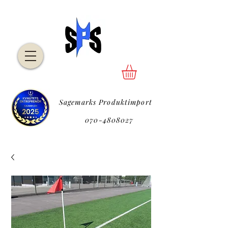
Sagemarks Produktimport
P
070-4808027
P