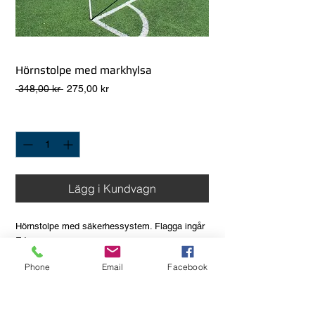
Hörnstolpe med markhylsa
Ordinarie
Reapris
 348,00 kr 
275,00 kr
pris
Antal
*
Lägg i Kundvagn
Hörnstolpe med säkerhessystem. Flagga ingår
EJ.
- Hörnstolpe med markhylsa.
Phone
Email
Facebook
- Brottsäker plast.
- Diameter 30 mm