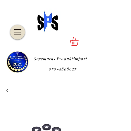
Sagemarks Produktimport
P
070-4808027
P