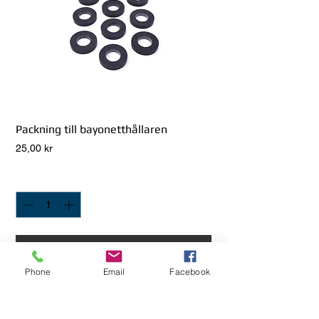
Packning till bayonetthållaren
Pris
25,00 kr
Antal
*
Lägg i Kundvagn
Phone
Email
Facebook
Packning vid munstycke