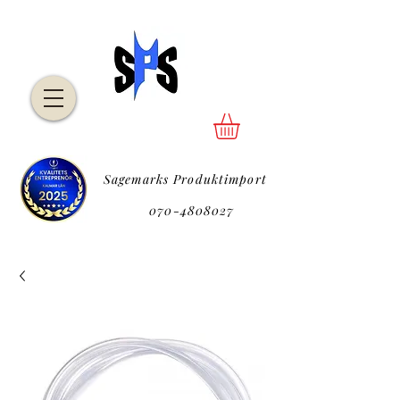
Sagemarks Produktimport
P
070-4808027
P