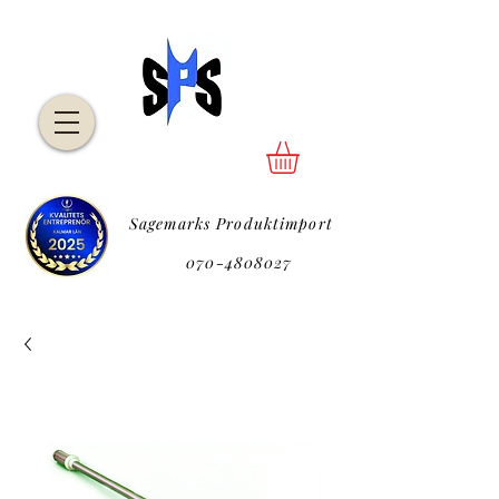
Sagemarks Produktimport
P
070-4808027
P