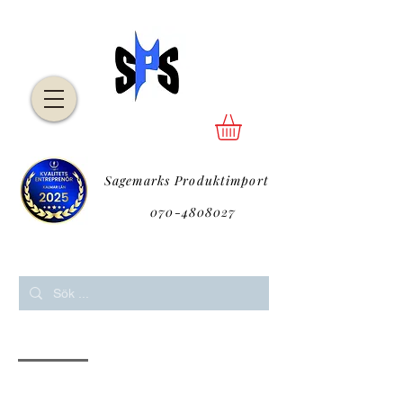
Sagemarks Produktimport
P
070-4808027
P
Alla (111)
Produkter (101)
Andra sidor (10)
111 resultat hittades med en tom sökning