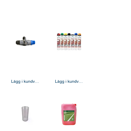
Produkter (101)
3-vägs vatten/färgväxlare Art nr: P-EM/TAB/ASBY
Aerosol Sprayfärg 750 ml
kr495,00
kr125,00
Lägg i kundvagn
Lägg i kundvagn